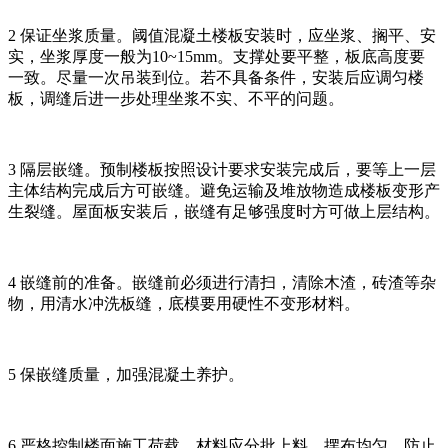
2 保证坐浆质量。阈值混凝土楼板安装时，应坐浆、搁平、安
实，坐浆厚度一般为10~15mm。支撑处要平整，板底高度要
一致。尽量一次吊装到位。若不具备条件，安装后应调匀楼
板，调缝后进一步处理坐浆不实、不平的问题。
3 隔层嵌缝。预制楼板按照设计要求安装完成后，要等上一层
主体结构完成后方可嵌缝。避免运输及堆放物造成楼板变形产
生裂缝。屋面板安装后，嵌缝有足够强度时方可做上层结构。
4 嵌缝前的准备。嵌缝前必须进行清扫，清除木渣，砖渣等杂
物，用清水冲洗板缝，底模要用硬性不变形材料。
5 保嵌缝质量，加强混凝土养护。
6 严格控制楼面施工荷载。材料应分批上料，摆布均匀，防止