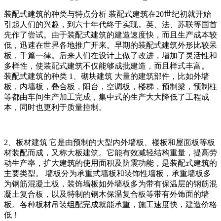
装配式建筑的种类与特点分析 装配式建筑在20世纪初就开始
引起人们的兴趣，到六十年代终于实现。英、法、苏联等国首
先作了尝试。由于装配式建筑的建造速度快，而且生产成本较
低，迅速在世界各地推广开来。早期的装配式建筑外形比较呆
板，千篇一律。后来人们在设计上做了改进，增加了灵活性和
多样性，使装配式建筑不仅能够成批建造，而且样式丰富。
装配式建筑的种类 1、砌块建筑 大量的建筑部件，比如外墙
板，内墙板，叠合板，阳台，空调板，楼梯，预制梁，预制柱
等都由车间生产加工完成，集中式的生产大大降低了工程成
本，同时也更利于质量控制。
2、板材建筑 它是由预制的大型内外墙板、楼板和屋面板等板
材装配而成，又称大板建筑。它能有效减轻结构重量，提高劳
动生产率，扩大建筑的使用面积及防震功能，是装配式建筑的
主要类型。 墙板分为承重式墙板和装饰性墙板，承重墙板多
为钢筋混凝土板，装饰墙板如外墙板多为带有保温层的钢筋混
凝土复合板，以及特制的钢木保温复合板等带有外饰面的墙
板。各种板材吊装组配完成就能承重，施工速度快，建造价格
低！